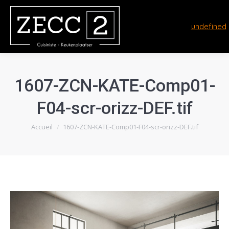
undefined
1607-ZCN-KATE-Comp01-
F04-scr-orizz-DEF.tif
Vous êtes ici :
Accueil
1607-ZCN-KATE-Comp01-F04-scr-orizz-DEF.tif