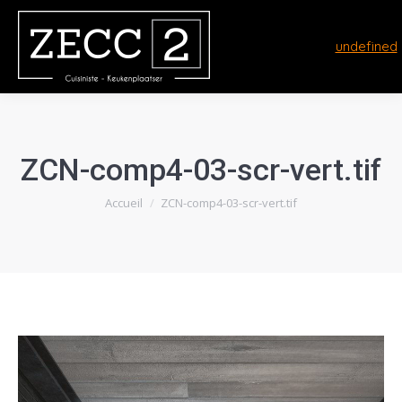
undefined
ZCN-comp4-03-scr-vert.tif
Vous êtes ici :
Accueil
ZCN-comp4-03-scr-vert.tif