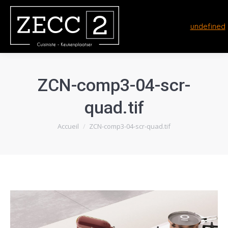
undefined
ZCN-comp3-04-scr-
quad.tif
Vous êtes ici :
Accueil
ZCN-comp3-04-scr-quad.tif