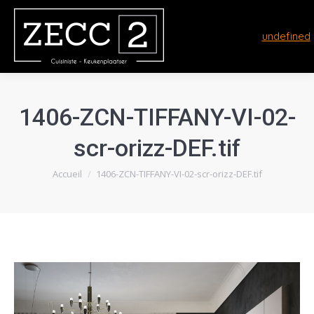
undefined
1406-ZCN-TIFFANY-VI-02-
scr-orizz-DEF.tif
Vous êtes ici :
Accueil
1406-ZCN-TIFFANY-VI-02-scr-orizz-DEF.tif