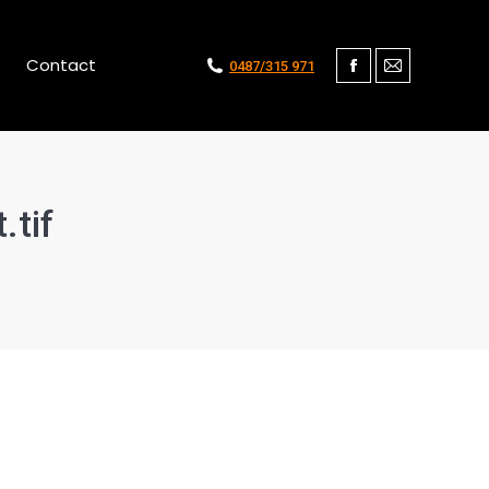
Contact
0487/315 971
Facebook
Mail
.tif