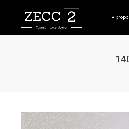
À propo
140