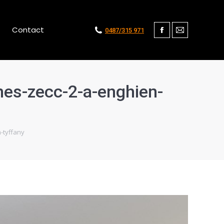
Contact
0487/315 971
Facebook
Mail
nes-zecc-2-a-enghien-
-tyffany