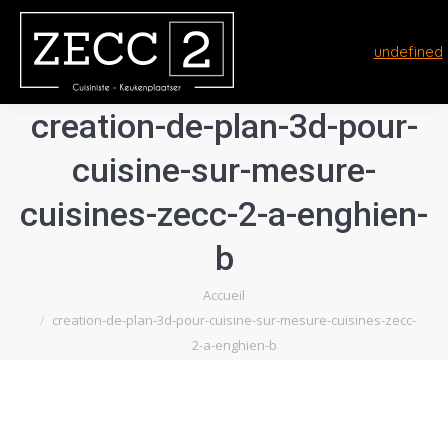
undefined
creation-de-plan-3d-pour-
cuisine-sur-mesure-
cuisines-zecc-2-a-enghien-
b
Vous êtes ici :
Accueil
creation-de-plan-3d-pour-cuisine-sur-mesure-cuisines-zecc-
2-a-enghien-b