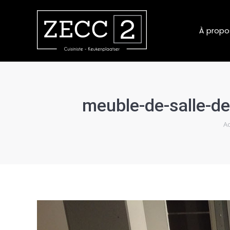
À propo
meuble-de-salle-de
Vou
Ac