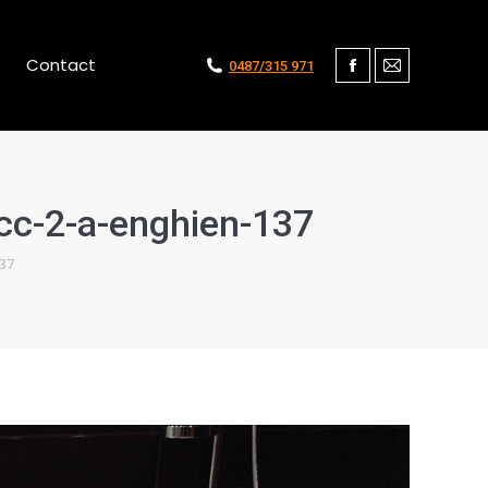
Contact
0487/315 971
Facebook
Mail
cc-2-a-enghien-137
137