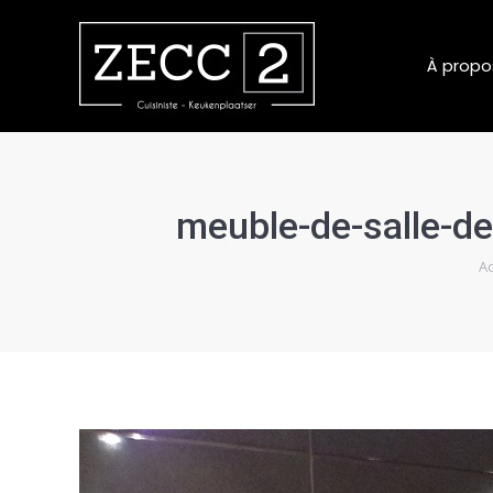
À propo
meuble-de-salle-de
Vou
Ac