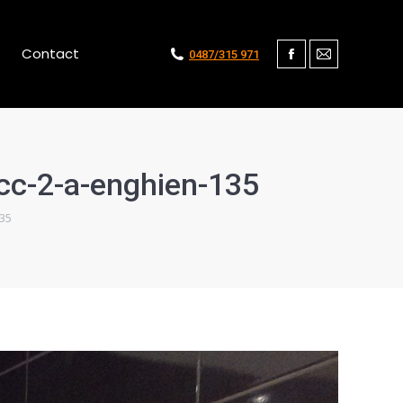
Contact
0487/315 971
Facebook
Mail
cc-2-a-enghien-135
135