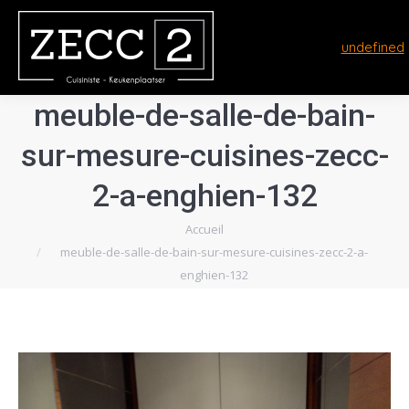
undefined
meuble-de-salle-de-bain-
sur-mesure-cuisines-zecc-
2-a-enghien-132
Vous êtes ici :
Accueil
meuble-de-salle-de-bain-sur-mesure-cuisines-zecc-2-a-
enghien-132