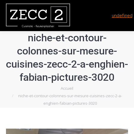
undefined
niche-et-contour-
colonnes-sur-mesure-
cuisines-zecc-2-a-enghien-
fabian-pictures-3020
Vous êtes ici :
Accueil
niche-et-contour-colonnes-sur-mesure-cuisines-zecc-2-a-
enghien-fabian-pictures-3020