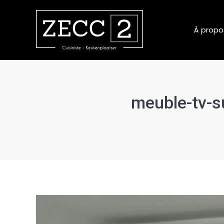
À propo
meuble-tv-s