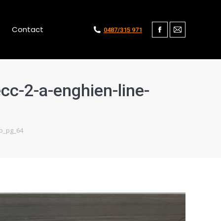
Contact
0487/315 971
Facebook
Mail
cc-2-a-enghien-line-
up_pg_64