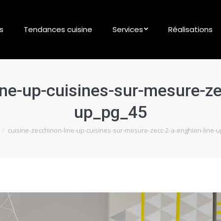
s
Tendances cuisine
Services
Réalisations
ine-up-cuisines-sur-mesure-ze
up_pg_45
 ici :
cuisine-zecchinon-line-up-cuisines-sur-mesure-zecc-2-a-enghien-line-