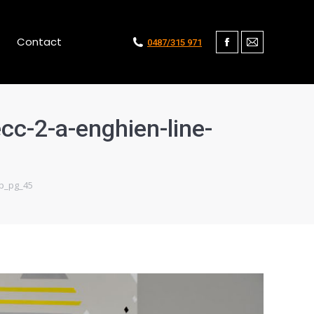
Contact
0487/315 971
Facebook
Mail
cc-2-a-enghien-line-
up_pg_45