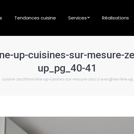
s
Tendances cuisine
Services
Réalisations
ine-up-cuisines-sur-mesure-ze
up_pg_40-41
ici :
cuisine-zecchinon-line-up-cuisines-sur-mesure-zecc-2-a-enghien-line-up