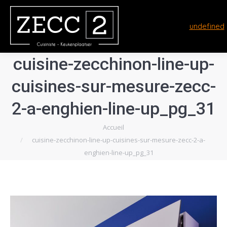
undefined
cuisine-zecchinon-line-up-
cuisines-sur-mesure-zecc-
2-a-enghien-line-up_pg_31
Vous êtes ici :
Accueil
cuisine-zecchinon-line-up-cuisines-sur-mesure-zecc-2-a-
enghien-line-up_pg_31