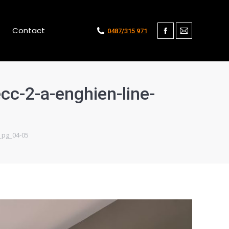
Contact
0487/315 971
Facebook
Mail
cc-2-a-enghien-line-
_pg_04-05