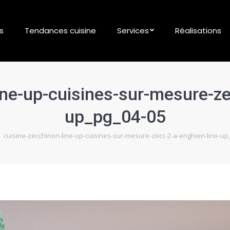
s
Tendances cuisine
Services
Réalisations
ine-up-cuisines-sur-mesure-ze
up_pg_04-05
ici :
cuisine-zecchinon-line-up-cuisines-sur-mesure-zecc-2-a-enghien-line-up