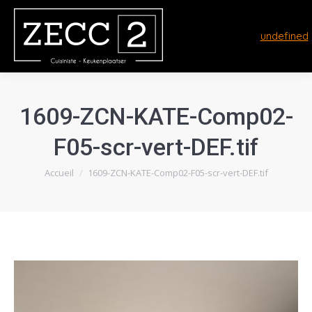
undefined
1609-ZCN-KATE-Comp02-
F05-scr-vert-DEF.tif
Vous êtes ici :
Accueil
1609-ZCN-KATE-Comp02-F05-scr-vert-DEF.tif