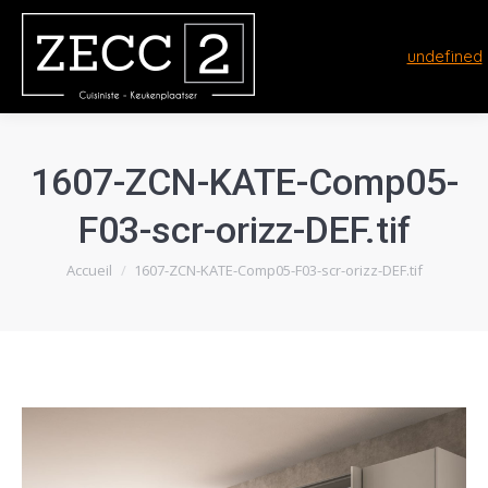
undefined
1607-ZCN-KATE-Comp05-
F03-scr-orizz-DEF.tif
Vous êtes ici :
Accueil
1607-ZCN-KATE-Comp05-F03-scr-orizz-DEF.tif