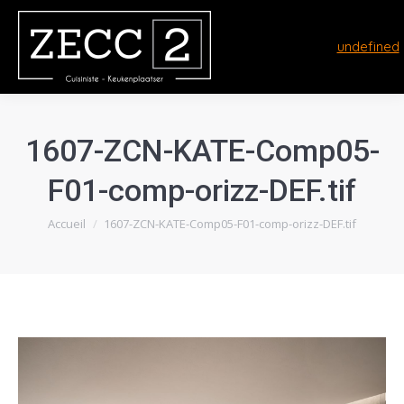
undefined
1607-ZCN-KATE-Comp05-
F01-comp-orizz-DEF.tif
Vous êtes ici :
Accueil
1607-ZCN-KATE-Comp05-F01-comp-orizz-DEF.tif