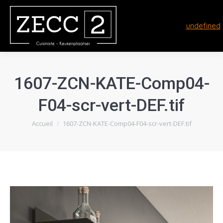
undefined
1607-ZCN-KATE-Comp04-
F04-scr-vert-DEF.tif
Vous êtes ici :
Accueil
1607-ZCN-KATE-Comp04-F04-scr-vert-DEF.tif