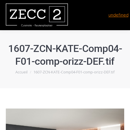
undefined
1607-ZCN-KATE-Comp04-
F01-comp-orizz-DEF.tif
Vous êtes ici :
Accueil
1607-ZCN-KATE-Comp04-F01-comp-orizz-DEF.tif