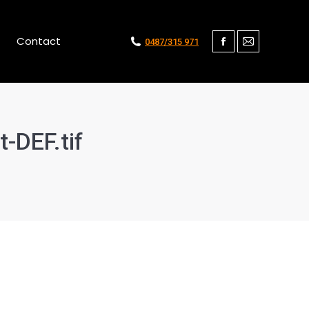
Contact
0487/315 971
Facebook
Mail
-DEF.tif