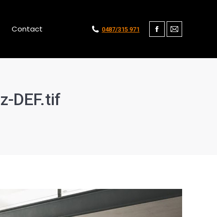
Contact
0487/315 971
Facebook
Mail
-DEF.tif