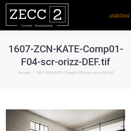
undefined
1607-ZCN-KATE-Comp01-
F04-scr-orizz-DEF.tif
Vous êtes ici :
Accueil
1607-ZCN-KATE-Comp01-F04-scr-orizz-DEF.tif