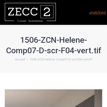
undefined
1506-ZCN-Helene-
Comp07-D-scr-F04-vert.tif
Vous êtes ici :
Accueil
1506-ZCN-Helene-Comp07-D-scr-F04-vert.tif