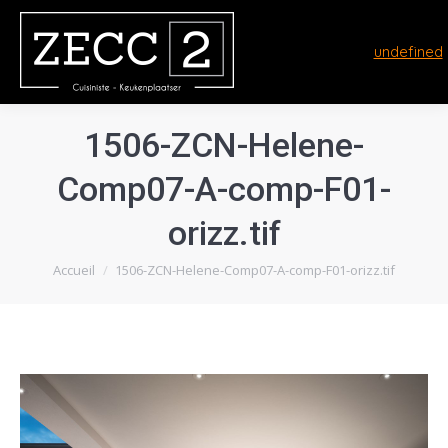
undefined
1506-ZCN-Helene-
Comp07-A-comp-F01-
orizz.tif
Vous êtes ici :
Accueil
1506-ZCN-Helene-Comp07-A-comp-F01-orizz.tif