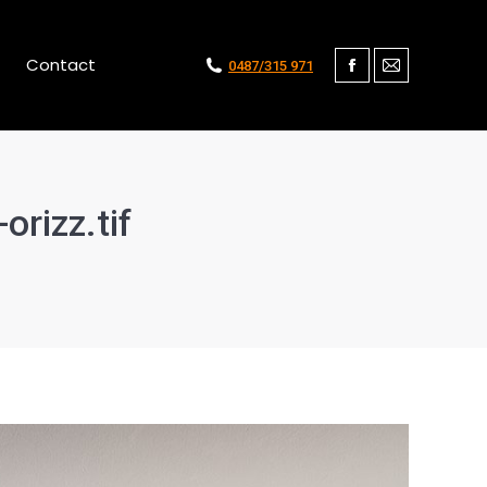
Contact
0487/315 971
Facebook
Mail
rizz.tif