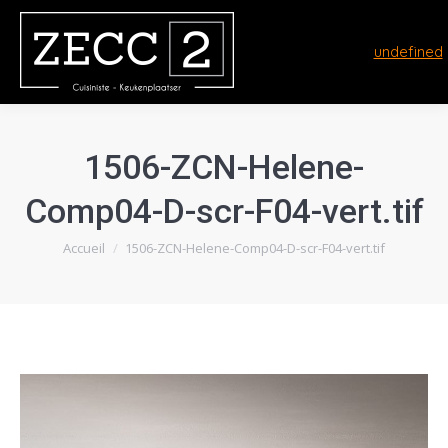
undefined
1506-ZCN-Helene-
Comp04-D-scr-F04-vert.tif
Vous êtes ici :
Accueil
1506-ZCN-Helene-Comp04-D-scr-F04-vert.tif