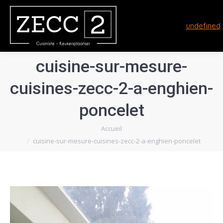
undefined
cuisine-sur-mesure-
cuisines-zecc-2-a-enghien-
poncelet
Vous êtes ici :
Accueil
cuisine-sur-mesure-cuisines-zecc-2-a-enghien-poncelet