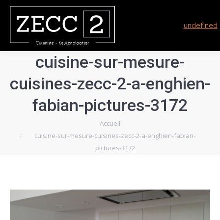
undefined
cuisine-sur-mesure-
cuisines-zecc-2-a-enghien-
fabian-pictures-3172
Vous êtes ici :
Accueil
cuisine-sur-mesure-cuisines-zecc-2-a-enghien-fabian-
pictures-3172