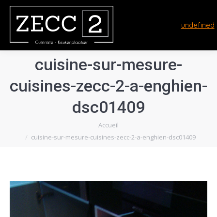
undefined
cuisine-sur-mesure-
cuisines-zecc-2-a-enghien-
dsc01409
Vous êtes ici :
Accueil
cuisine-sur-mesure-cuisines-zecc-2-a-enghien-dsc01409