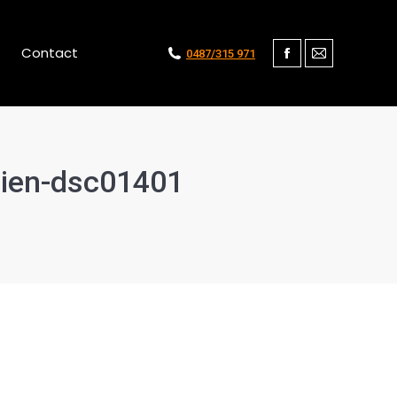
Contact
0487/315 971
Facebook
Mail
hien-dsc01401