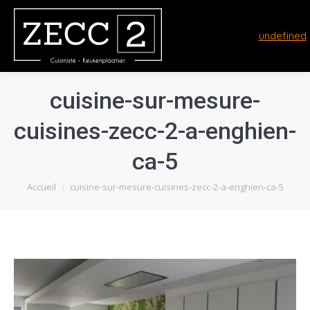
undefined
cuisine-sur-mesure-
cuisines-zecc-2-a-enghien-
ca-5
Vous êtes ici :
Accueil
cuisine-sur-mesure-cuisines-zecc-2-a-enghien-ca-5