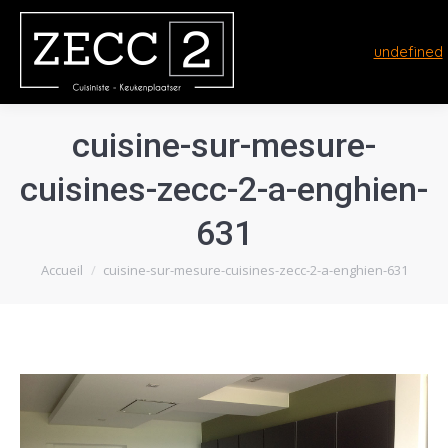
undefined
cuisine-sur-mesure-
cuisines-zecc-2-a-enghien-
631
Vous êtes ici :
Accueil
cuisine-sur-mesure-cuisines-zecc-2-a-enghien-631