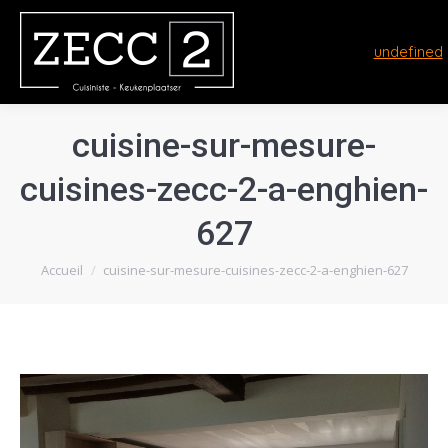
undefined
cuisine-sur-mesure-
cuisines-zecc-2-a-enghien-
627
Vous êtes ici :
Accueil
cuisine-sur-mesure-cuisines-zecc-2-a-enghien-627