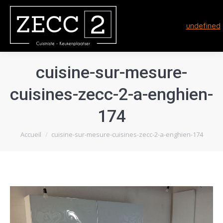
undefined
cuisine-sur-mesure-
cuisines-zecc-2-a-enghien-
174
Vous êtes ici :
Accueil
cuisine-sur-mesure-cuisines-zecc-2-a-enghien-174