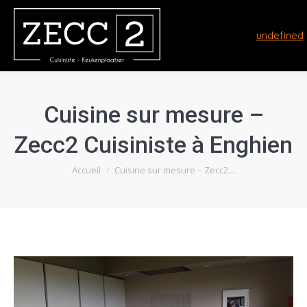
undefined
Cuisine sur mesure –
Zecc2 Cuisiniste à Enghien
Vous êtes ici :
Accueil
Cuisine sur mesure – Zecc2…