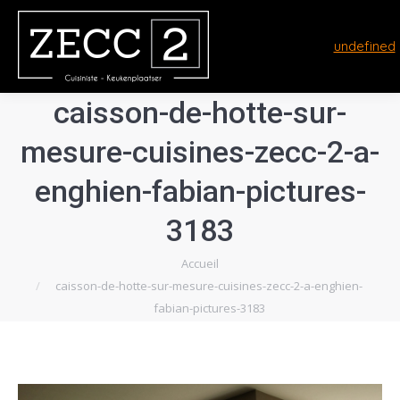
undefined
caisson-de-hotte-sur-
mesure-cuisines-zecc-2-a-
enghien-fabian-pictures-
3183
Vous êtes ici :
Accueil
caisson-de-hotte-sur-mesure-cuisines-zecc-2-a-enghien-
fabian-pictures-3183