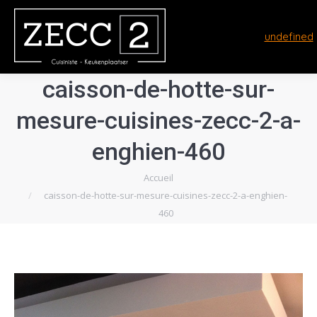
undefined
caisson-de-hotte-sur-
mesure-cuisines-zecc-2-a-
enghien-460
Vous êtes ici :
Accueil
caisson-de-hotte-sur-mesure-cuisines-zecc-2-a-enghien-
460