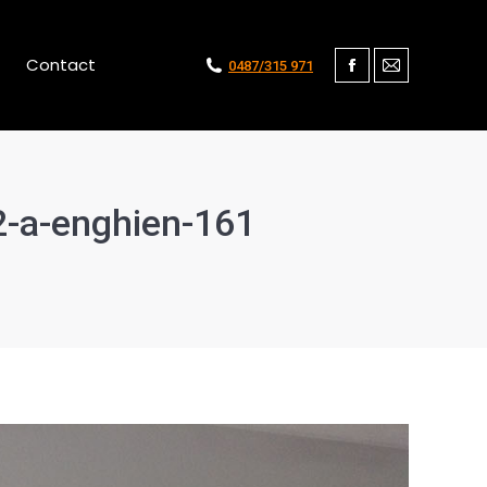
Contact
0487/315 971
Facebook
Mail
2-a-enghien-161