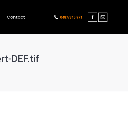
Contact
0487/315 971
Facebook
Mail
t-DEF.tif