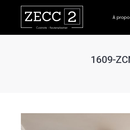
À propo
1609-ZCN