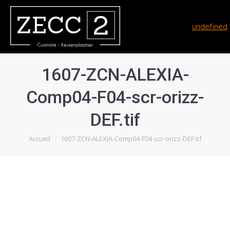
undefined
1607-ZCN-ALEXIA-
Comp04-F04-scr-orizz-
DEF.tif
Vous êtes ici :
Accueil
1607-ZCN-ALEXIA-Comp04-F04-scr-orizz-DEF.tif