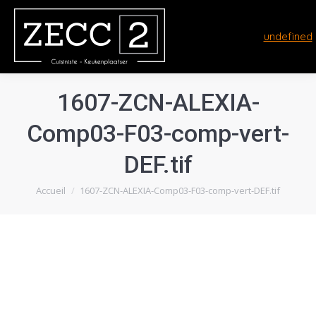
undefined
1607-ZCN-ALEXIA-
Comp03-F03-comp-vert-
DEF.tif
Vous êtes ici :
Accueil
1607-ZCN-ALEXIA-Comp03-F03-comp-vert-DEF.tif